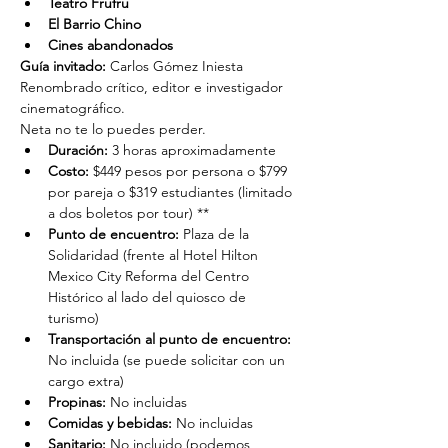
Teatro Frufru
El Barrio Chino
Cines abandonados
Guía invitado:
 Carlos Gómez Iniesta
Renombrado crítico, editor e investigador 
cinematográfico.
Neta no te lo puedes perder.
Duración: 
3 horas aproximadamente
Costo: 
$449 pesos por persona o $799 
por pareja o $319 estudiantes (limitado 
a dos boletos por tour) **
Punto de encuentro: 
Plaza de la 
Solidaridad (frente al Hotel Hilton 
Mexico City Reforma del Centro 
Histórico al lado del quiosco de 
turismo)
Transportación al punto de encuentro: 
No incluida (se puede solicitar con un 
cargo extra)
Propinas:
 No incluidas
Comidas y bebidas:
 No incluidas
Sanitario:
 No incluido (podemos 