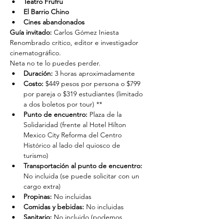
Teatro Frufru
El Barrio Chino
Cines abandonados
Guía invitado:
 Carlos Gómez Iniesta
Renombrado crítico, editor e investigador 
cinematográfico.
Neta no te lo puedes perder.
Duración: 
3 horas aproximadamente
Costo: 
$449 pesos por persona o $799 
por pareja o $319 estudiantes (limitado 
a dos boletos por tour) **
Punto de encuentro: 
Plaza de la 
Solidaridad (frente al Hotel Hilton 
Mexico City Reforma del Centro 
Histórico al lado del quiosco de 
turismo)
Transportación al punto de encuentro: 
No incluida (se puede solicitar con un 
cargo extra)
Propinas:
 No incluidas
Comidas y bebidas:
 No incluidas
Sanitario:
 No incluido (podemos 