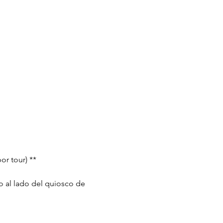
or tour) **
o al lado del quiosco de 