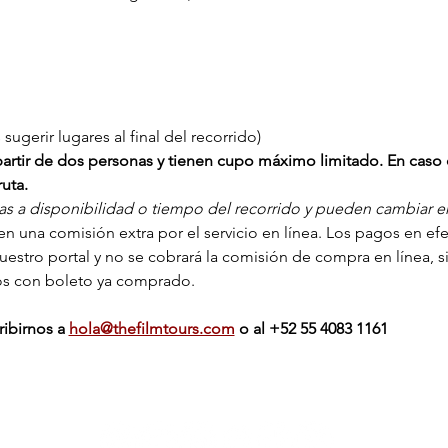
ugerir lugares al final del recorrido)
a partir de dos personas y tienen cupo máximo limitado. En caso 
uta.
tas a disponibilidad o tiempo del recorrido y pueden cambiar en 
n una comisión extra por el servicio en línea. Los pagos en efect
nuestro portal y no se cobrará la comisión de compra en línea, s
os con boleto ya comprado.
ibirnos a 
hola@thefilmtours.com
o al ‭+‭52 55 4083 1161‬
The show continues on: