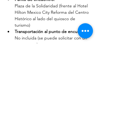
Plaza de la Solidaridad (frente al Hotel 
Hilton Mexico City Reforma del Centro 
Histórico al lado del quiosco de 
turismo)
Transportación al punto de encuentro: 
No incluida (se puede solicitar con un 
cargo extra)
Propinas:
 No incluidas
Comidas y bebidas:
 No incluidas
Sanitario:
 No incluido (podemos sugerir lugares 
al final del recorrido)
Los film tours se realizan a partir de dos 
personas y tienen cupo máximo limitado. 
En caso de no reunir el mínimo, se sugerirá 
una nueva fecha o ruta.
* Las locaciones están sujetas a 
disponibilidad o tiempo del recorrido y 