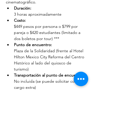
cinematográfico.
Duración: 
3 horas aproximadamente
Costo: 
$449 pesos por persona o $799 por 
pareja o $420 estudiantes (limitado a 
dos boletos por tour) ***
Punto de encuentro: 
Plaza de la Solidaridad (frente al Hotel 
Hilton Mexico City Reforma del Centro 
Histórico al lado del quiosco de 
turismo)
Transportación al punto de encuentro: 
No incluida (se puede solicitar con un 
cargo extra)
Propinas:
 No incluidas
Comidas y bebidas:
 No incluidas
Sanitario:
 No incluido (podemos sugerir lugares 
al final del recorrido)