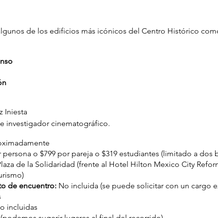
gunos de los edificios más icónicos del Centro Histórico com
onso
ón
 Iniesta
e investigador cinematográfico.
roximadamente
 persona o $799 por pareja o $319 estudiantes (limitado a dos b
laza de la Solidaridad (frente al Hotel Hilton Mexico City Refor
urismo)
to de encuentro:
No incluida (se puede solicitar con un cargo e
s
 incluidas
(podemos sugerir lugares al final del recorrido)