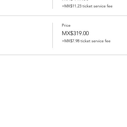
+MX$11.23 ticket service fee
Price
MX$319.00
+MX$7.98 ticket service fee
The show continues on:
filmtoursmexico@gmail.com