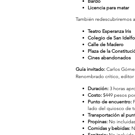
Bardo
Licencia para matar
También redescubriremos al
Teatro Esperanza Iris
Colegio de San Idelf
Calle de Madero
Plaza de la Constituci
Cines abandonados
Guía invitado:
Carlos Gómez
Renombrado crítico, editor 
Duración:
3 horas ap
Costo:
$449 pesos por
Punto de encuentro:
P
lado del quiosco de t
Transportación al pun
Propinas:
No incluida
Comidas y bebidas:
No
Sanitario:
No incluido 