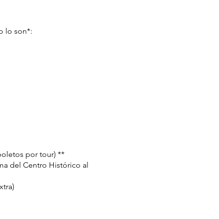
o lo son*:
oletos por tour) **
ma del Centro Histórico al
xtra)