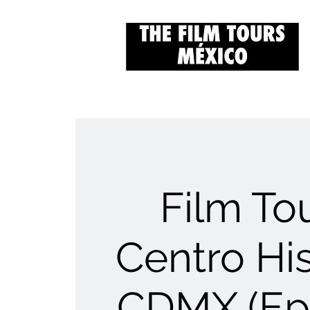
Film Tou
Centro His
CDMX (Ep