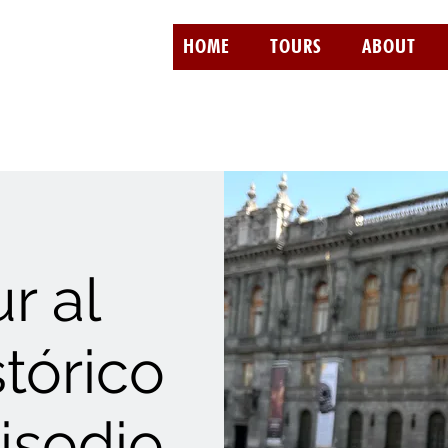
HOME
TOURS
ABOUT
r al
tórico
isodio