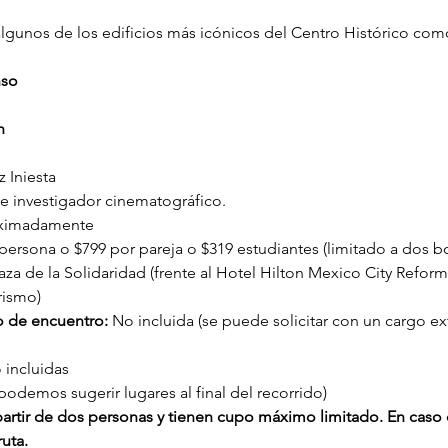
gunos de los edificios más icónicos del Centro Histórico como
nso
n
 Iniesta
e investigador cinematográfico.
oximadamente
ersona o $799 por pareja o $319 estudiantes (limitado a dos bo
aza de la Solidaridad (frente al Hotel Hilton Mexico City Reform
rismo)
o de encuentro: 
No incluida (se puede solicitar con un cargo ext
 incluidas
podemos sugerir lugares al final del recorrido)
a partir de dos personas y tienen cupo máximo limitado. En caso 
uta.