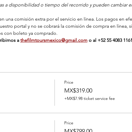
tas a disponibilidad o tiempo del recorrido y pueden cambiar en
n una comisión extra por el servicio en línea. Los pagos en efect
nuestro portal y no se cobrará la comisión de compra en línea, s
os con boleto ya comprado.
ibirnos a 
thefilmtoursmexico@gmail.com
 o al ‭+‭52 55 4083 1161
Price
MX$319.00
+MX$7.98 ticket service fee
Price
MX$799.00