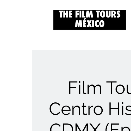
Film Tou
Centro His
CDMX (Ep