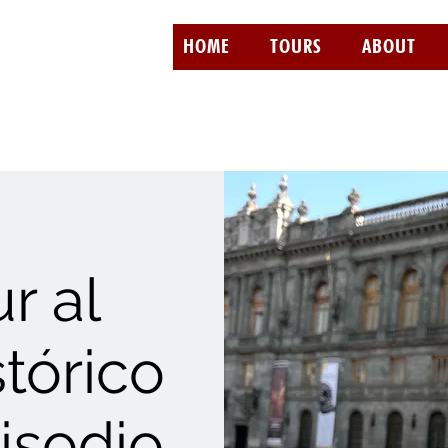
HOME
TOURS
ABOUT
r al
tórico
isodio