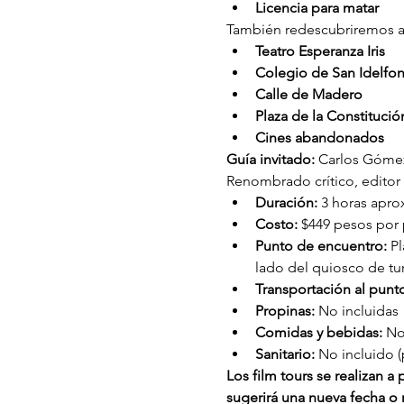
Licencia para matar
También redescubriremos al
Teatro Esperanza Iris
Colegio de San Idelfo
Calle de Madero
Plaza de la Constitució
Cines abandonados
Guía invitado:
 Carlos Gómez
Renombrado crítico, editor 
Duración: 
3 horas apr
Costo: 
$449 pesos por p
Punto de encuentro: 
Pl
lado del quiosco de tu
Transportación al punt
Propinas:
 No incluidas
Comidas y bebidas:
 No
Sanitario:
 No incluido (
Los film tours se realizan 
sugerirá una nueva fecha o r