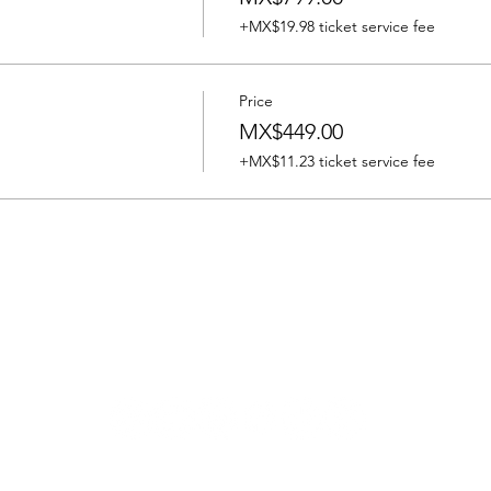
+MX$19.98 ticket service fee
Price
MX$449.00
+MX$11.23 ticket service fee
The show continues on:
filmtoursmexico@gmail.com