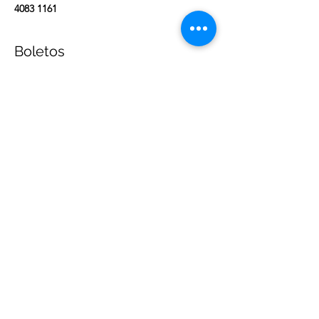
4083 1161‬
Boletos
Sale ended
Ticket type
Individual
Price
MX$449.00
+MX$11.23 ticket service fee
Sale ended
Ticket type
Pareja