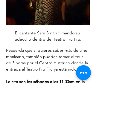
El cantante Sam Smith filmando su 
videoclip dentro del Teatro Fru Fru.
Recuerda que si quieres saber más de cine 
mexicano, también puedes tomar el tour 
de 3 horas por el Centro Histórico donde la 
entrada al Teatro Fru Fru ya está incluida. 
La cita son los sábados a las 11:00am en la 
entrada del recinto (confirma tu visita a más 
tardar el viernes a las 2pm).
* Está sujeto a disponibilidad. Si no se 
completa el mínimo de 5 personas, se 
sugerirá una nueva fecha. 
Boletos