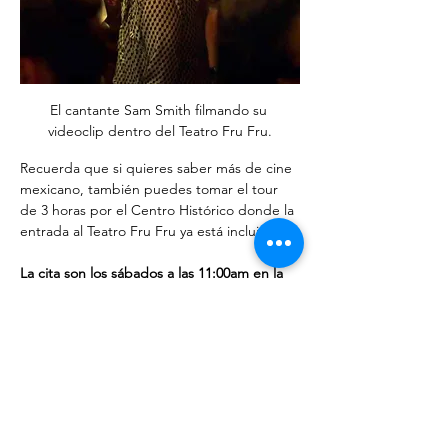
El cantante Sam Smith filmando su 
videoclip dentro del Teatro Fru Fru.
Recuerda que si quieres saber más de cine 
mexicano, también puedes tomar el tour 
de 3 horas por el Centro Histórico donde la 
entrada al Teatro Fru Fru ya está incluida. 
La cita son los sábados a las 11:00am en la 
entrada del recinto (confirma tu visita a más 
tardar el viernes a las 2pm).
* Está sujeto a disponibilidad. Si no se 
completa el mínimo de 5 personas, se 
sugerirá una nueva fecha. 
Boletos