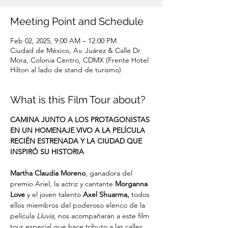
Meeting Point and Schedule
Feb 02, 2025, 9:00 AM – 12:00 PM
Ciudad de México, Av. Juárez & Calle Dr
Mora, Colonia Centro, CDMX (Frente Hotel
Hilton al lado de stand de turismo)
What is this Film Tour about?
CAMINA JUNTO A LOS PROTAGONISTAS 
EN UN HOMENAJE VIVO A LA PELÍCULA 
RECIÉN ESTRENADA Y LA CIUDAD QUE 
INSPIRÓ SU HISTORIA
Martha Claudia Moreno
, ganadora del 
premio Ariel, la actriz y cantante 
Morganna 
Love
 y el joven talento 
Axel Shuarma, 
todos 
ellos miembros del poderoso elenco de la 
película 
Lluvia
, nos acompañarán a este film 
tour especial que hace tributo a las calles, 