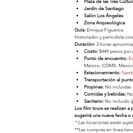
Plaza de las Tres Cultur
Jardín de Santiago
Salón Los Ángeles
Zona Arqueológica
Guía:
 Enrique Figueroa
Historiador y periodista ci
Duración: 
3 horas aproxim
Costo: 
$449 pesos por p
Punto de encuentro:
 E
México, CDMX, México
Estacionamiento: 
Sambo
Transportación al punt
Propinas:
 No incluidas
Comidas y bebidas:
 No
Sanitario:
 No incluido (
Los film tours se realizan 
sugerirá una nueva fecha o r
* Las locaciones están suje
**Las compras en línea tiene