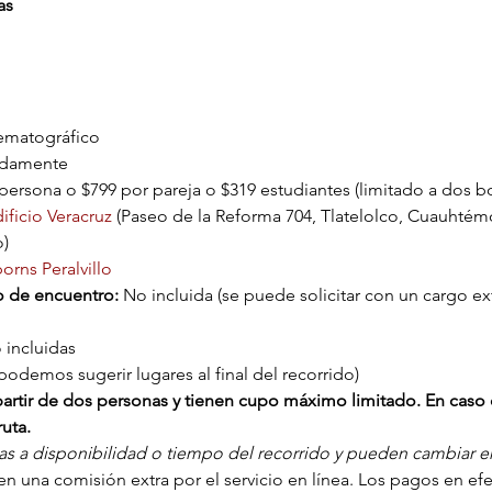
as
nematográfico
adamente
ersona o $799 por pareja o $319 estudiantes (limitado a dos bo
dificio Veracruz
 (Paseo de la Reforma 704, Tlatelolco, Cuauhtém
)
rns Peralvillo
o de encuentro: 
No incluida (se puede solicitar con un cargo ext
 incluidas
podemos sugerir lugares al final del recorrido)
a partir de dos personas y tienen cupo máximo limitado. En caso 
uta.
tas a disponibilidad o tiempo del recorrido y pueden cambiar en 
n una comisión extra por el servicio en línea. Los pagos en efect