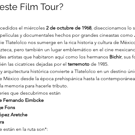
este Film Tour?
cedidos el miércoles 
2 de octubre de 1968
, diseccionamos lo 
 películas y documentales hechos por grandes cineastas como 
e Tlatelolco nos sumerge en la rica historia y cultura de México
 azteca, pero también un lugar emblemático en el cine mexicano .
des artistas que habitaron aquí como los hermanos 
Bichir
, sus 
 las cicatrices dejadas por el 
terremoto
 de 1985.
y arquitectura histórica convierte a Tlatelolco en un destino ún
e México desde la época prehispánica hasta la contemporánea: 
a memoria para hacerle tributo.
series que descubrimos están
e Fernando Eimbcke
ge Fons
ópez Aretche
ra
 están en la ruta son*: