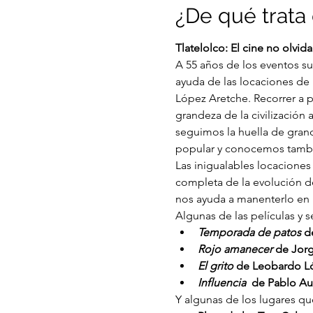
¿De qué trata 
Tlatelolco: El cine no olvida
A 55 años de los eventos su
ayuda de las locaciones de
López Aretche. Recorrer a pi
grandeza de la civilización
seguimos la huella de gran
popular y conocemos también
Las inigualables locaciones 
completa de la evolución d
nos ayuda a manenterlo en l
Algunas de las películas y 
Temporada de patos 
d
Rojo amanecer
 de Jor
El grito 
de Leobardo L
Influencia
  de Pablo Au
Y algunas de los lugares que