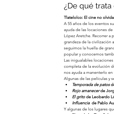
¿De qué trata 
Tlatelolco: El cine no olvida
A 55 años de los eventos su
ayuda de las locaciones de
López Aretche. Recorrer a pi
grandeza de la civilización
seguimos la huella de gran
popular y conocemos también
Las inigualables locaciones 
completa de la evolución d
nos ayuda a manenterlo en l
Algunas de las películas y 
Temporada de patos 
d
Rojo amanecer
 de Jor
El grito 
de Leobardo L
Influencia
  de Pablo Au
Y algunas de los lugares que