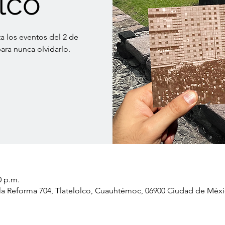
lco
 los eventos del 2 de
para nunca olvidarlo.
0 p.m.
e la Reforma 704, Tlatelolco, Cuauhtémoc, 06900 Ciudad de Mé