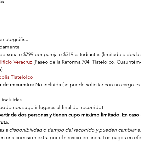
as
nematográfico
adamente
ersona o $799 por pareja o $319 estudiantes (limitado a dos bo
dificio Veracruz
 (Paseo de la Reforma 704, Tlatelolco, Cuauhtém
)
olis Tlatelolco
o de encuentro: 
No incluida (se puede solicitar con un cargo ext
 incluidas
podemos sugerir lugares al final del recorrido)
a partir de dos personas y tienen cupo máximo limitado. En caso 
uta.
tas a disponibilidad o tiempo del recorrido y pueden cambiar en 
n una comisión extra por el servicio en línea. Los pagos en efect