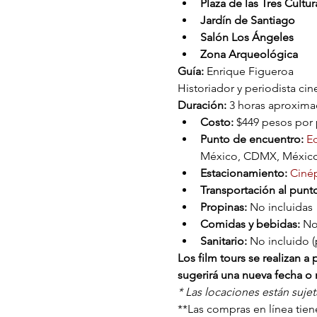
Plaza de las Tres Cultur
Jardín de Santiago
Salón Los Ángeles
Zona Arqueológica
Guía:
 Enrique Figueroa
Historiador y periodista ci
Duración: 
3 horas aproxim
Costo: 
$449 pesos por p
Punto de encuentro:
 E
México, CDMX, México
Estacionamiento: 
Cinép
Transportación al punt
Propinas:
 No incluidas
Comidas y bebidas:
 No
Sanitario:
 No incluido (
Los film tours se realizan 
sugerirá una nueva fecha o r
* Las locaciones están suje
**Las compras en línea tiene