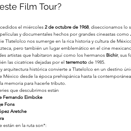
este Film Tour?
cedidos el miércoles 
2 de octubre de 1968
, diseccionamos lo 
 películas y documentales hechos por grandes cineastas como 
e Tlatelolco nos sumerge en la rica historia y cultura de México
 azteca, pero también un lugar emblemático en el cine mexicano .
des artistas que habitaron aquí como los hermanos 
Bichir
, sus 
 las cicatrices dejadas por el 
terremoto
 de 1985.
y arquitectura histórica convierte a Tlatelolco en un destino ún
e México desde la época prehispánica hasta la contemporánea: 
a memoria para hacerle tributo.
series que descubrimos están
e Fernando Eimbcke
ge Fons
ópez Aretche
ra
 están en la ruta son*: