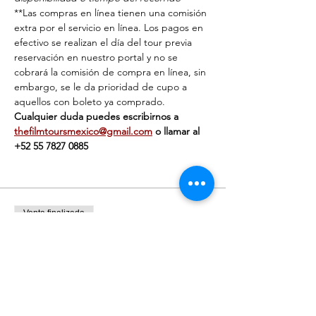
**Las compras en línea tienen una comisión 
extra por el servicio en línea. Los pagos en 
efectivo se realizan el día del tour previa 
reservación en nuestro portal y no se 
cobrará la comisión de compra en línea, sin 
embargo, se le da prioridad de cupo a 
aquellos con boleto ya comprado.
Cualquier duda puedes escribirnos a 
thefilmtoursmexico@gmail.com
 o llamar al 
‭+52 55 7827 0885‬
Venta finalizada
Tipo de entrada
Individual
Precio
$450.00