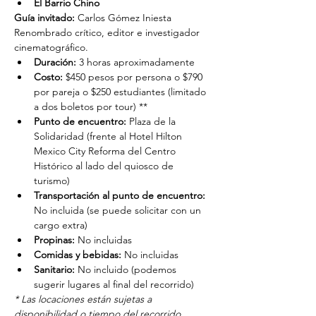
El Barrio Chino
Guía invitado:
 Carlos Gómez Iniesta
Renombrado crítico, editor e investigador 
cinematográfico.
Duración: 
3 horas aproximadamente
Costo: 
$450 pesos por persona o $790 
por pareja o $250 estudiantes (limitado 
a dos boletos por tour) **
Punto de encuentro: 
Plaza de la 
Solidaridad (frente al Hotel Hilton 
Mexico City Reforma del Centro 
Histórico al lado del quiosco de 
turismo)
Transportación al punto de encuentro: 
No incluida (se puede solicitar con un 
cargo extra)
Propinas:
 No incluidas
Comidas y bebidas:
 No incluidas
Sanitario:
 No incluido (podemos 
sugerir lugares al final del recorrido)
* Las locaciones están sujetas a 
disponibilidad o tiempo del recorrido