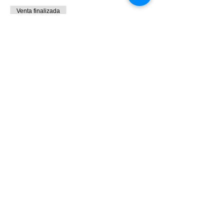
Venta finalizada
Tipo de entrada
Individual
Precio
$449.00
+$11.23 de comisión de servicio de entradas
Venta finalizada
Tipo de entrada
Pareja
Leer más
Precio
$799.00
+$19.98 de comisión de servicio de entradas