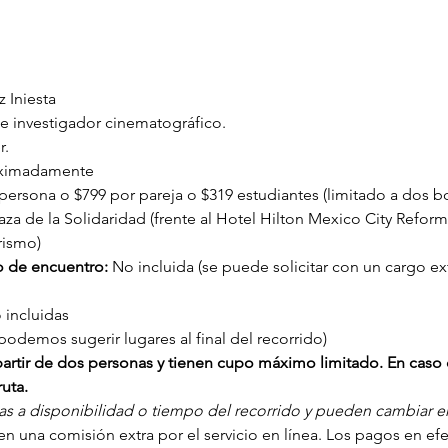
 Iniesta
e investigador cinematográfico.
r.
oximadamente
ersona o $799 por pareja o $319 estudiantes (limitado a dos bo
aza de la Solidaridad (frente al Hotel Hilton Mexico City Reform
rismo)
o de encuentro: 
No incluida (se puede solicitar con un cargo ext
 incluidas
podemos sugerir lugares al final del recorrido)
a partir de dos personas y tienen cupo máximo limitado. En caso 
uta.
tas a disponibilidad o tiempo del recorrido y pueden cambiar en 
n una comisión extra por el servicio en línea. Los pagos en efect