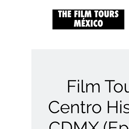
Film Tou
Centro His
CDMX (Ep