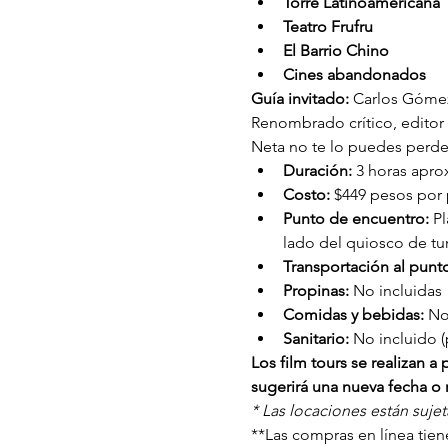
Torre Latinoamericana
Teatro Frufru
El Barrio Chino
Cines abandonados
Guía invitado:
 Carlos Gómez
Renombrado crítico, editor 
Neta no te lo puedes perde
Duración: 
3 horas apr
Costo: 
$449 pesos por p
Punto de encuentro: 
Pl
lado del quiosco de tu
Transportación al punt
Propinas:
 No incluidas
Comidas y bebidas:
 No
Sanitario:
 No incluido (
Los film tours se realizan 
sugerirá una nueva fecha o r
* Las locaciones están suje
**Las compras en línea tiene