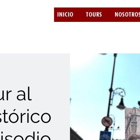
INICIO
TOURS
NOSOTRO
r al
tórico
isodio