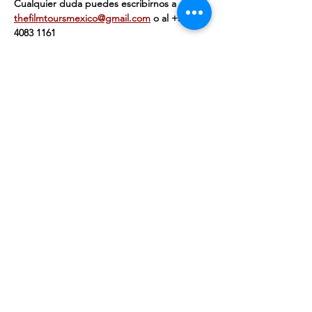
Cualquier duda puedes escribirnos a 
thefilmtoursmexico@gmail.com
 o al ‭+‭52 55 
4083 1161‬
Venta finalizada
Tipo de entrada
Individual
Precio
$449.00
+$11.23 de comisión de servicio de entradas
Venta finalizada
Tipo de entrada
Pareja