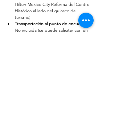
Hilton Mexico City Reforma del Centro 
Histórico al lado del quiosco de 
turismo)
Transportación al punto de encuentro: 
No incluida (se puede solicitar con un 
cargo extra)
Propinas:
 No incluidas
Comidas y bebidas:
 No incluidas
Sanitario:
 No incluido (podemos sugerir lugares 
al final del recorrido)
Los film tours se realizan a partir de dos 
personas y tienen cupo máximo limitado. 
En caso de no reunir el mínimo, se sugerirá 
una nueva fecha o ruta.
* Las locaciones están sujetas a 
disponibilidad o tiempo del recorrido y 
pueden cambiar en cada viaje sin previo 