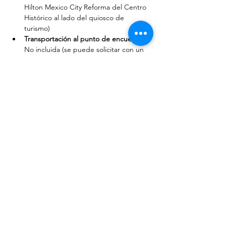
Hilton Mexico City Reforma del Centro 
Histórico al lado del quiosco de 
turismo)
Transportación al punto de encuentro: 
No incluida (se puede solicitar con un 
cargo extra)
Propinas:
 No incluidas
Comidas y bebidas:
 No incluidas
Sanitario:
 No incluido (podemos sugerir lugares 
al final del recorrido)
Los film tours se realizan a partir de dos 
personas y tienen cupo máximo limitado. 
En caso de no reunir el mínimo, se sugerirá 
una nueva fecha o ruta.
* Las locaciones están sujetas a 
disponibilidad o tiempo del recorrido y 
pueden cambiar en cada viaje sin previo 