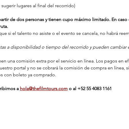
ugerir lugares al final del recorrido)
a partir de dos personas y tienen cupo máximo limitado. En caso 
uta.
ue si el talento no asiste o el evento se cancela, no habrá ree
etas a disponibilidad o tiempo del recorrido y pueden cambiar e
en una comisión extra por el servicio en línea. Los pagos en efec
nuestro portal y no se cobrará la comisión de compra en línea, s
os con boleto ya comprado.
ibirnos a 
hola@thefilmtours.com
o al ‭+‭52 55 4083 1161‬
La función continúa en: