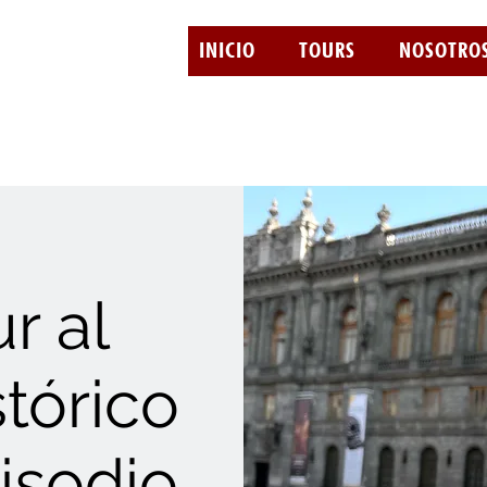
INICIO
TOURS
NOSOTRO
r al
tórico
isodio