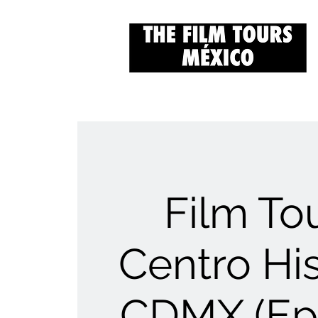
Film Tou
Centro His
CDMX (Ep