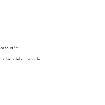
or tour) ***
o al lado del quiosco de 