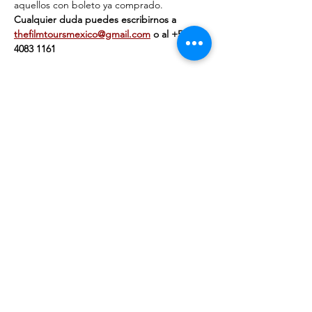
aquellos con boleto ya comprado.
Cualquier duda puedes escribirnos a 
thefilmtoursmexico@gmail.com
 o al ‭+‭52 55 
4083 1161‬
Venta finalizada
Tipo de entrada
Individual
Precio
$449.00
+$11.23 de comisión de servicio de entradas
Venta finalizada
Tipo de entrada
Pareja