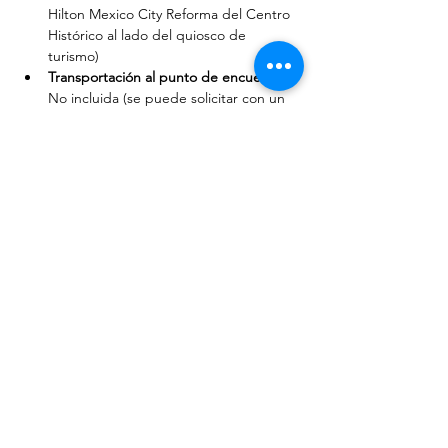
Hilton Mexico City Reforma del Centro 
Histórico al lado del quiosco de 
turismo)
Transportación al punto de encuentro: 
No incluida (se puede solicitar con un 
cargo extra)
Propinas:
 No incluidas
Comidas y bebidas:
 No incluidas
Sanitario:
 No incluido (podemos sugerir lugares 
al final del recorrido)
Los film tours se realizan a partir de dos 
personas y tienen cupo máximo limitado. 
En caso de no reunir el mínimo, se sugerirá 
una nueva fecha o ruta.
* Las locaciones están sujetas a 
disponibilidad o tiempo del recorrido y 
pueden cambiar en cada recorrido si previo 
aviso.