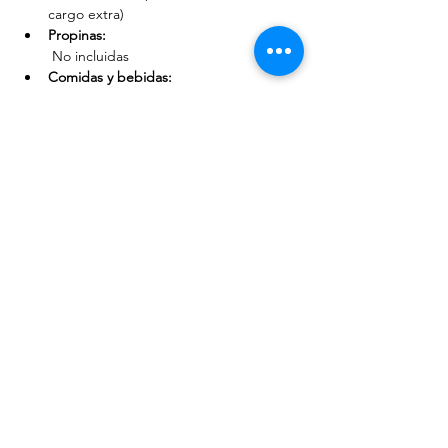
cargo extra)
Propinas:
 No incluidas
Comidas y bebidas:
 No incluidas
Sanitario:
 No incluido (podemos sugerir lugares 
al final del recorrido)
Los film tours se realizan a partir de dos 
personas y tienen cupo máximo limitado. 
En caso de no reunir el mínimo, se sugerirá 
una nueva fecha o ruta.
* 
Por favor toma en cuenta que si el talento 
no asiste o el evento se cancela, no habrá 
reembolso, pues es un extra del servicio de 
film tour. 
** Las locaciones están sujetas a 
disponibilidad o tiempo del recorrido y 
pueden cambiar en cada recorrido si previo 
aviso.
***Las compras en línea tienen una 