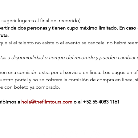
ugerir lugares al final del recorrido)
a partir de dos personas y tienen cupo máximo limitado. En caso 
uta.
ue si el talento no asiste o el evento se cancela, no habrá ree
etas a disponibilidad o tiempo del recorrido y pueden cambiar e
en una comisión extra por el servicio en línea. Los pagos en efec
nuestro portal y no se cobrará la comisión de compra en línea, s
os con boleto ya comprado.
ibirnos a 
hola@thefilmtours.com
o al ‭+‭52 55 4083 1161‬
La función continúa en: