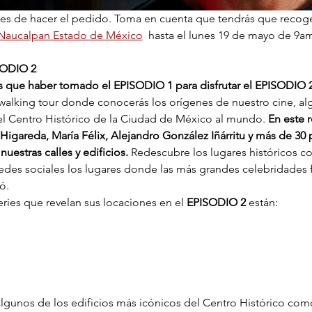
tes de hacer el pedido. Toma en cuenta que tendrás que recoge
 Naucalpan Estado de México
  hasta el lunes 19 de mayo de 9a
ODIO 2
s que haber tomado el EPISODIO 1 para disfrutar el EPISODIO 
 walking tour donde conocerás los orígenes de nuestro cine, al
 el Centro Histórico de la Ciudad de México al mundo. 
En este 
Higareda, María Félix, Alejandro González Iñárritu y más de 30 
uestras calles y edificios. 
Redescubre los lugares históricos 
redes sociales los lugares donde las más grandes celebridades f
ó.
eries que revelan sus locaciones en el 
EPISODIO 2
 están:
gunos de los edificios más icónicos del Centro Histórico como