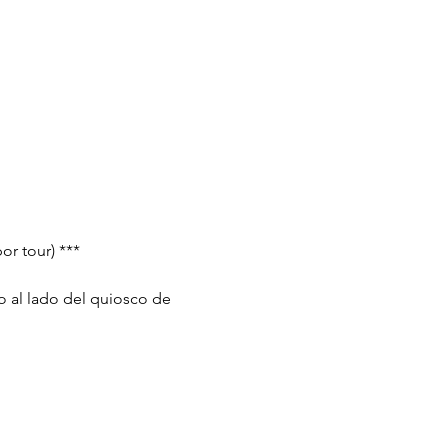
or tour) ***
o al lado del quiosco de 