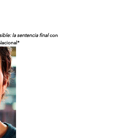
ble: la sentencia final 
con 
Nacional* 