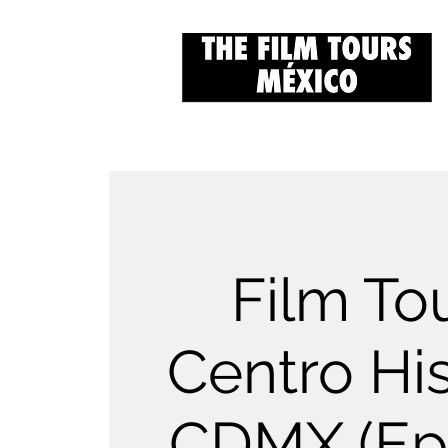
Film Tou
Centro His
CDMX (Ep