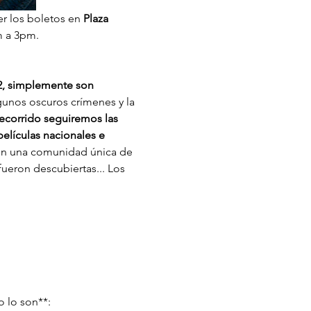
r los boletos en 
Plaza 
m a 3pm. 
2, simplemente son 
gunos oscuros crímenes y la 
recorrido seguiremos las 
películas nacionales e 
con una comunidad única de 
ueron descubiertas... Los 
 lo son**: