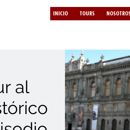
INICIO
TOURS
NOSOTRO
r al
tórico
isodio