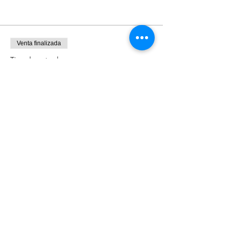
Venta finalizada
Tipo de entrada
Visita Teatro Fru Fru
Leer más
Precio
$150.00
+$3.75 de comisión de servicio de entradas
La función continúa en:
hola@thefilmtours.com