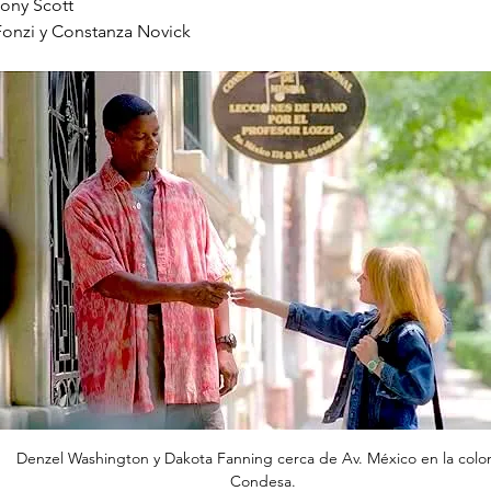
Tony Scott
Fonzi y Constanza Novick
Denzel Washington y Dakota Fanning cerca de Av. México en la colon
Condesa.