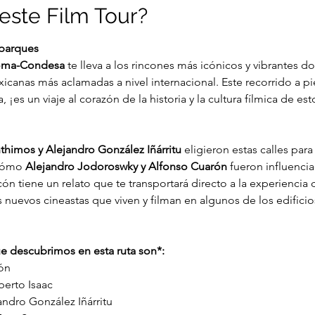
este Film Tour?
 parques
Roma-Condesa
 te lleva a los rincones más icónicos y vibrantes 
xicanas más aclamadas a nivel internacional. Este recorrido a pi
 ¡es un viaje al corazón de la historia y la cultura fílmica de e
thimos y Alejandro González Iñárritu
 eligieron estas calles para
cómo
 Alejandro Jodoroswky y Alfonso Cuarón
 fueron influenciad
ón tiene un relato que te transportará directo a la experiencia d
s nuevos cineastas que viven y filman en algunos de los edificio
ue descubrimos en esta ruta son*:
ón 
berto Isaac
andro González Iñárritu