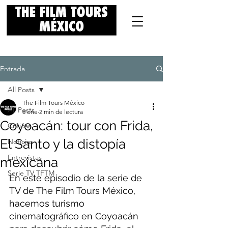
Entrada
All Posts
The Film Tours México
All Posts
8 ene
2 min de lectura
Coyoacán: tour con Frida,
Críticas
El Santo y la distopía
Noticias
Entrevistas
mexicana
Serie TV TFTM
En este episodio de la serie de 
TV de The Film Tours México, 
hacemos turismo 
cinematográfico en Coyoacán 