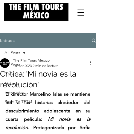
Entrada
All Posts
The Film Tours México
All Posts
16 mar 2023
2 min de lectura
Crítica: 'Mi novia es la
Críticas
revolución'
Noticias
Entrevistas
El director Marcelino Islas se mantiene 
Serie TV TFTM
fiel a las historias alrededor del 
descubrimiento adolescente en su 
cuarta película: 
Mi novia es la 
revolución
. Protagonizada por Sofía 