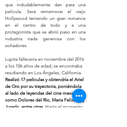
que indudablemente dan para una 
película. Será rememorar el viejo 
Hollywood teniendo un gran romance 
en el centro de todo y a una 
protagonista que se abrió paso en una 
industria nada generosa con los 
soñadores. 
Lupita fallecería en noviembre del 2016 
a los 106 años de edad, se encontraba 
residiendo en Los Ángeles, California. 
Realizó 17 películas y obtendría el Ariel 
de Oro por su trayectoria, poniéndola 
al lado de leyendas del cine mexicano 
como Dolores del Rio, Maria Felix, Katy 
Jurado, entre otras. 
Hasta el momento 
se desconoce donde se filmara 
'Drácula' pero lo cierto es que ya se 