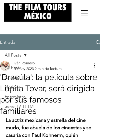
Entrada
All Posts
Iván Romero
All Posts
30 may 2023
2 min de lectura
'Dracúla': la película sobre
Críticas
Lupita Tovar, será dirigida
Noticias
Entrevistas
por sus famosos
Serie TV TFTM
familiares
La actriz mexicana y estrella del cine 
mudo, fue abuela de los cineastas y se 
casaría con Paul Kohnerm, quién 