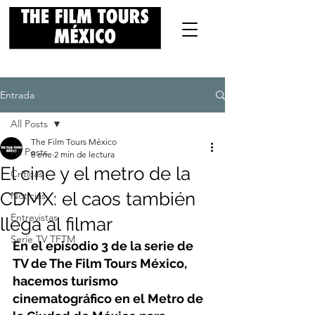
Entrada
All Posts
The Film Tours México
All Posts
8 ene
2 min de lectura
El cine y el metro de la
Críticas
CDMX: el caos también
Noticias
Entrevistas
llega al filmar
Serie TV TFTM
En el episodio 3 de la serie de 
TV de The Film Tours México, 
hacemos turismo 
cinematográfico en el Metro de 