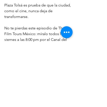
Plaza Tolsá es prueba de que la ciudad, 
como el cine, nunca deja de 
transformarse.
No te pierdas este episodio de The 
Film Tours México: míralo todos los 
viernes a las 8:00 pm por el Canal del 
Congreso, con repetición a las 10:00 
pm, o redescúbrelo cuando quieras en 
YouTube.
Serie TV TFTM
Ver todo
Entradas recientes