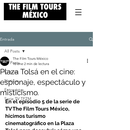
Entrada
All Posts
The Film Tours México
All Posts
10 ene
2 min de lectura
Plaza Tolsá en el cine:
Críticas
espionaje, espectáculo y
Noticias
Entrevistas
misticismo.
Serie TV TFTM
En el episodio 5 de la serie de 
TV The Film Tours México, 
hicimos turismo 
cinematográfico en la Plaza 